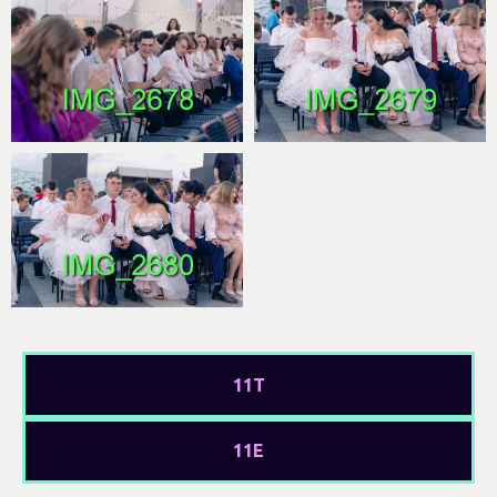
11Т
11Е