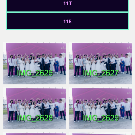
11Т
11Е