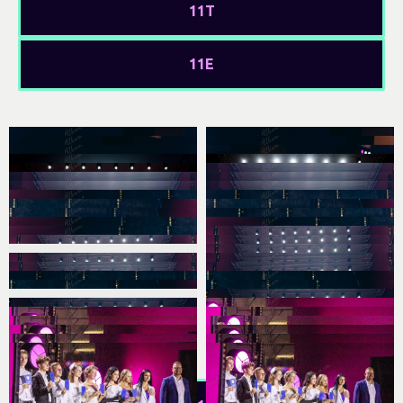
11Т
11Е