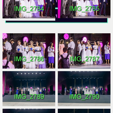
11Т
11Е