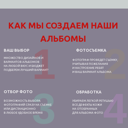
КАК
МЫ
СОЗДАЕМ НАШИ
АЛЬБОМЫ
1
2
ВАШ ВЫБОР
ФОТОСЪЕМКА
МНОЖЕСТВО ДИЗАЙНОВ И
ФОТОГРАФ ПРОВЕДЕТ СЪЕМКУ,
ВАРИАНТОВ АЛЬБОМОВ
УЧИТЫВАЯ ПОЖЕЛАНИЯ
НА ЛЮБОЙ ВКУС И БЮДЖЕТ
И НАСТРОЕНИЕ РЕБЯТ
ПОДБЕРЕМ ЛУЧШИЙ ВАРИАНТ!
И ВАШ ВАРИАНТ АЛЬБОМА
3
4
ОТБОР ФОТО
ОБРАБОТКА
ВОЗМОЖНОСТЬ ВЫБОРА
УБИРАЕМ ЛЕГКОЙ РЕТУШЬЮ
ФОТОГРАФИЙ СРАЗУ НА СЪЕМКЕ
ВСЕ ДЕФЕКТЫ КОЖИ
ИЛИ ДИСТАНЦИОННО
НА ОТОБРАННЫХ
В ЛЮБОЕ УДОБНОЕ ВРЕМЯ
ДЛЯ АЛЬБОМА ФОТО