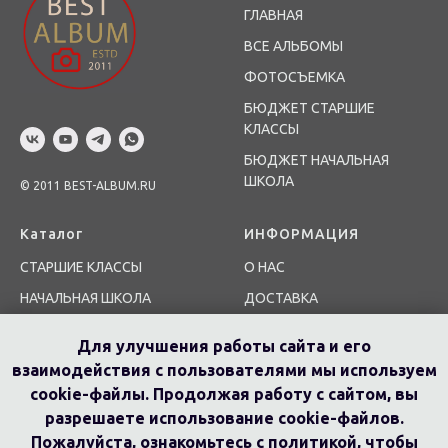
ГЛАВНАЯ
ВСЕ АЛЬБОМЫ
ФОТОСЪЕМКА
БЮДЖЕТ СТАРШИЕ
КЛАССЫ
БЮДЖЕТ НАЧАЛЬНАЯ
ШКОЛА
© 2011 BEST-ALBUM.RU
Каталог
ИНФОРМАЦИЯ
СТАРШИЕ КЛАССЫ
О НАС
НАЧАЛЬНАЯ ШКОЛА
ДОСТАВКА
ДЕТСКИЙ САД
КОНТАКТЫ
Для улучшения работы сайта и его
КАДЕТЫ
взаимодействия с пользователями мы используем
СПОРТИВНЫЕ ШКОЛЫ
cookie-файлы. Продолжая работу с сайтом, вы
разрешаете использование cookie-файлов.
ШКОЛЫ ИСКУССТВ
Пожалуйста, ознакомьтесь с политикой, чтобы